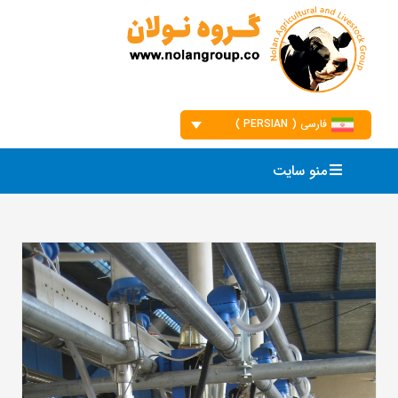
Ski
t
conten
فارسی ( PERSIAN )
English
منو سایت
فارسی
العربیه