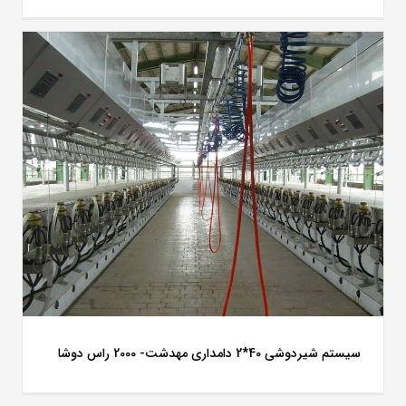
سیستم شیردوشی 40*2 دامداری مهدشت- 2000 راس دوشا