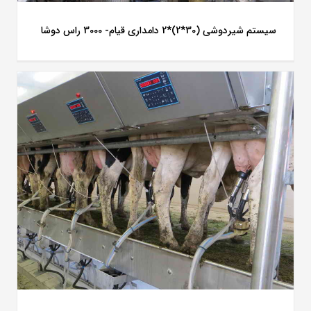
سیستم شیردوشی (30*2)*2 دامداری قیام- 3000 راس دوشا