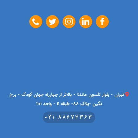
تهران - بلوار نلسون ماندلا - بالاتر از چهارراه جهان کودک - برج
نگین -پلاک 88- طبقه ۱۱ - واحد ۱۱۰۱
021-88673363