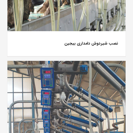
نصب شیردوش دامداری بیجین