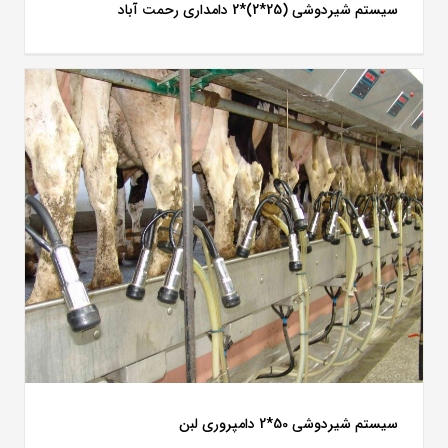
سیستم شیردوشی (25*2)*2 دامداری رحمت آباد
سیستم شیردوشی 50*2 دامپروری لبن