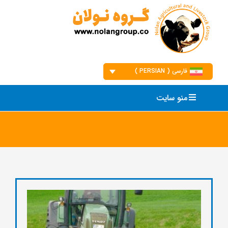
Ski
t
conten
فارسی ( PERSIAN )
English
منو سایت
فارسی
العربیه