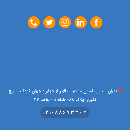
تهران - بلوار نلسون ماندلا - بالاتر از چهارراه جهان کودک - برج
نگین -پلاک 88- طبقه ۱۱ - واحد ۱۱۰۱
021-88673363