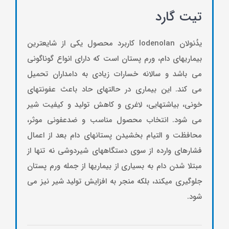
تیت گارد
یدُنولان Iodenolan کاربرد محصول يكي از شايع­ترين
بيماريهاي دام، ورم پستان است كه داراي انواع گوناگوني
مي­ باشد و سالانه خسارات زيادي به دامداران تحميل
مي­ كند. اين بيماري در حالت­هاي حاد باعث عفونت­هاي
خوني، بي­اشتهايي، لاغري و كاهش توليد و كيفيت شير
مي­ شود. انتخاب محصول مناسب و ضدعفونی موثر،
محافظت و التیام بخشیدن پستان­های دام بعد از اعمال
فشارهای وارده از سوی دستگاه­های شیردوشی نه تنها از
مبتلا شدن دام به بسیاری از بیماریها از جمله ورم پستان
جلوگیری می­کند، بلکه منجر به افزایش تولید شیر نیز می
­شود.