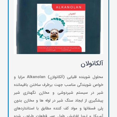
آلکانولان
محلول شوینده قلیایی (آلکانولان) Alkanolan مزایا و
خواص شویندگی مناسب جهت برطرف ساختن باقی­مانده
شیر در سیستم شیردوشی و مخازن نگهداری شیر
پیشگیری از ایجاد سنگ شیر در لوله­ ها و مخازن بدون
پلی فسفات­ها و مواد کف کننده مطابق با استانداردهای
آمریکا و اروپا افزایش طول عمر قطعات طراحی شده