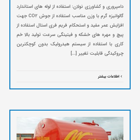
دامپروري و كشاورزي نولان: استفاده از لوله هاي استاندارد
گالوانيزه گرم با وزن مناسب استفاده از جوش CO2 جهت
افزايش عمر مفيد و استحكام فريم فري استال استفاده از
پيچ و مهره هاي خشكه و فيتينگي سرعت توليد بالا خم
كاري با استفاده از سيستم هيدروليك بدون كوچكترين
چروكيدگي قابليت تغيير [...]
اطلاعات بیشتر