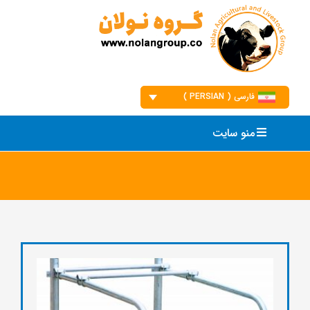
Ski
t
conten
فارسی ( PERSIAN )
English
منو سایت
فارسی
العربیه