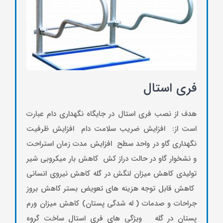
فری استال
هدف از نصب فري استال در جايگاه نگهداري دام عبارت
است از: افزايش ضريب سلامت دام افزايش ظرفيت
نگهداري گاو در واحد سطح افزايش مدت زمان استراحت
و نشخوار گاو در حالت دراز كش كاهش بار ميكروبي شير
توليدي كاهش ميزان لنگش در گله كاهش نيروي انساني
كاهش قابل توجه هزينه هاي تعويض بستر كاهش بروز
جراحات و صدمات ( له شدگي پستان) كاهش ميزان ورم
پستان در گله ويژگي هاي فري استال ساخت گروه