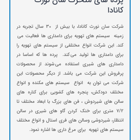
پرده های متحرک سان نورث
کانادا
شرکت سان نورث کانادا، با بیش از 30 سال تجربه در
زمینه سيستم هاي تهويه براي دامداري ها فعالیت مي
کند. این شرکت انواع مختلفي از سيستم هاي تهويه را
براي دامداری ها تولید مي کند. پرده ها که اساسا در
دامداري هاي شيري استفاده مي شوند از محصولات
پرفروش این شرکت می باشد. از ديگر محصولات این
شرکت می توان به انواع سيستم هاي مکنده و انواع
مختلف دودکش، پنجره هاي کشويي براي کناره هاي
سالن هاي شيردوش ، فن هاي بزرگ با ابعاد مختلف تا
7/2 متري براي خنک کردن گاو هاي شيري در سالن
انتظار، شيردوشي وسالن هاي فري استال و انواع مختلف
سيستم هاي تهويه براي مرغ داري ها اشاره نمود.