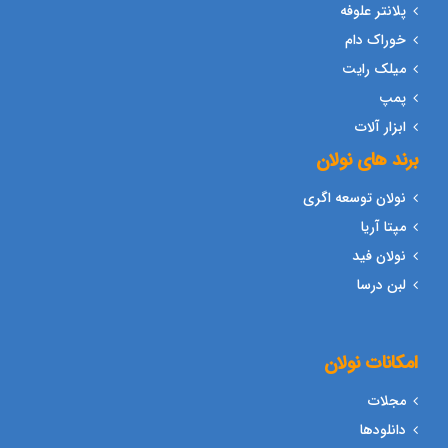
پلانتر علوفه
خوراک دام
میلک رایت
پمپ
ابزار آلات
برند های نولان
نولان توسعه اگری
مپتا آریا
نولان فید
لبن درسا
امکانات نولان
مجلات
دانلودها