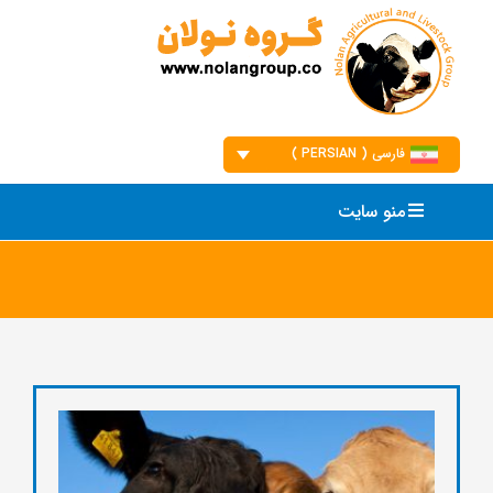
Ski
t
conten
فارسی ( PERSIAN )
English
منو سایت
فارسی
العربیه