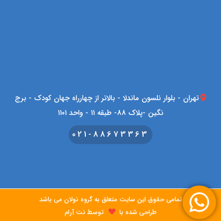
تهران - بلوار نلسون ماندلا - بالاتر از چهارراه جهان کودک - برج
نگین -پلاک 88- طبقه ۱۱ - واحد ۱۱۰۱
021-88673363
تمامی حقوق این سایت متعلق به گروه نولان می باشد
طراحی شده با
توسط
نت آرام