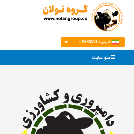
Ski
t
conten
فارسی ( PERSIAN )
English
منو سایت
فارسی
العربیه